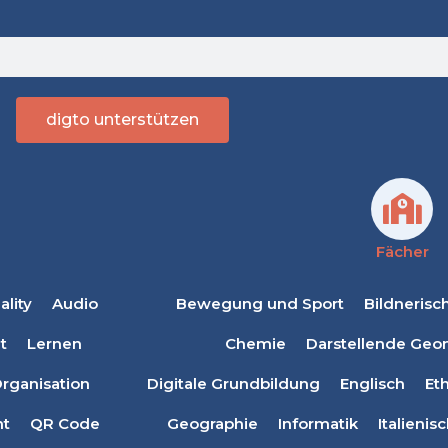
digto unterstützen
Fächer
lity
Audio
Bewegung und Sport
Bildnerisc
t
Lernen
Chemie
Darstellende Geo
rganisation
Digitale Grundbildung
Englisch
Eth
t
QR Code
Geographie
Informatik
Italienis