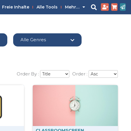
Freie Inhalte
Alle Tools
Mehr…
Alle Genres
Order By :
Order :
CLASSROOMSCREEN