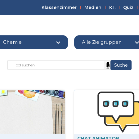
Klassenzimmer
Medien
K.I.
Quiz
Chemie
Alle Zielgruppen
CHAT ANIMATOR