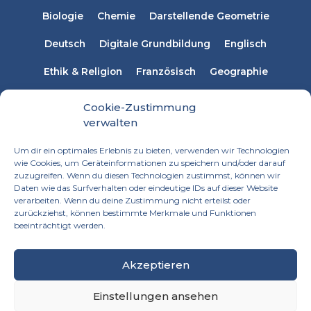
Biologie
Chemie
Darstellende Geometrie
Deutsch
Digitale Grundbildung
Englisch
Ethik & Religion
Französisch
Geographie
Informatik
Italienisch
Latein
Mathematik
Cookie-Zustimmung
verwalten
Musikerziehung
Naturwissenschaften
Physik
Um dir ein optimales Erlebnis zu bieten, verwenden wir Technologien
Russisch
Spanisch
Sprachen
wie Cookies, um Geräteinformationen zu speichern und/oder darauf
zuzugreifen. Wenn du diesen Technologien zustimmst, können wir
Technisches Werken
Textiles Werken
Daten wie das Surfverhalten oder eindeutige IDs auf dieser Website
verarbeiten. Wenn du deine Zustimmung nicht erteilst oder
zurückziehst, können bestimmte Merkmale und Funktionen
beeinträchtigt werden.
Akzeptieren
Einstellungen ansehen