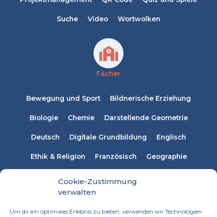
Suche
Video
Wortwolken
Fächer
Bewegung und Sport
Bildnerische Erziehung
Biologie
Chemie
Darstellende Geometrie
Deutsch
Digitale Grundbildung
Englisch
Ethik & Religion
Französisch
Geographie
Informatik
Italienisch
Latein
Mathematik
Cookie-Zustimmung
verwalten
Musikerziehung
Naturwissenschaften
Physik
Um dir ein optimales Erlebnis zu bieten, verwenden wir Technologien
Russisch
Spanisch
Sprachen