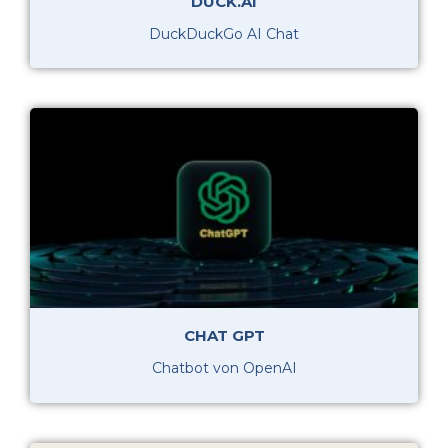
DUCK.AI
DuckDuckGo AI Chat
CHAT GPT
Chatbot von OpenAI