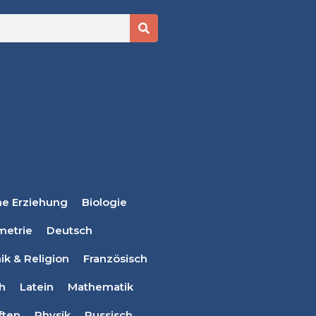
he Erziehung
Biologie
metrie
Deutsch
ik & Religion
Französisch
ch
Latein
Mathematik
ften
Physik
Russisch