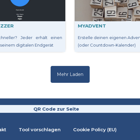
UZZER
MYADVENT
chneller? Jeder erhält einen
Erstelle deinen eigenen Adve
 seinem digitalen Endgerät
(oder Countdown-Kalender)
Mehr Laden
QR Code zur Seite
akt
Tool vorschlagen
Cookie Policy (EU)