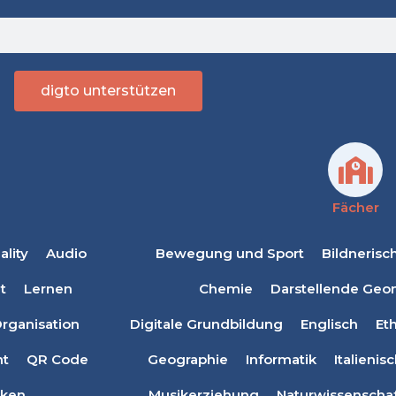
digto unterstützen
Fächer
lity
Audio
Bewegung und Sport
Bildnerisc
t
Lernen
Chemie
Darstellende Geo
rganisation
Digitale Grundbildung
Englisch
Eth
t
QR Code
Geographie
Informatik
Italienis
ken
Musikerziehung
Naturwissenscha