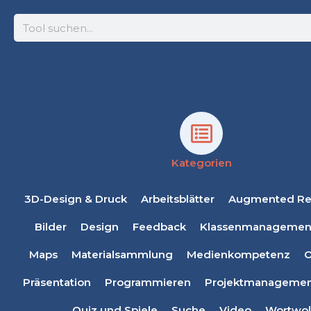
Suche
Kategorien
3D-Design & Druck
Arbeitsblätter
Augmented Rea
Bilder
Design
Feedback
Klassenmanagemen
Maps
Materialsammlung
Medienkompetenz
O
Präsentation
Programmieren
Projektmanagemen
Quiz und Spiele
Suche
Video
Wortwol