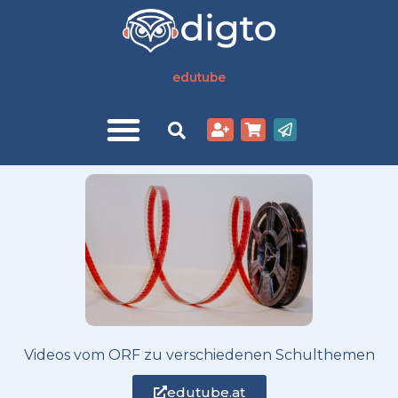
Zum
Inhalt
springen
edutube
Videos vom ORF zu verschiedenen Schulthemen
edutube.at