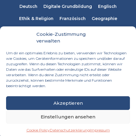
Deutsch
Digitale Grundbildung
Englisch
Ethik & Religion
Französisch
Geographie
Informatik
Italienisch
Latein
Mathematik
Cookie-Zustimmung
verwalten
Musikerziehung
Naturwissenschaften
Physik
Um dir ein optimales Erlebnis zu bieten, verwenden wir Technologien
Russisch
Spanisch
Sprachen
wie Cookies, um Geräteinformationen zu speichern und/oder darauf
zuzugreifen. Wenn du diesen Technologien zustimmst, können wir
Technisches Werken
Textiles Werken
Daten wie das Surfverhalten oder eindeutige IDs auf dieser Website
verarbeiten. Wenn du deine Zustimmung nicht erteilst oder
zurückziehst, können bestimmte Merkmale und Funktionen
beeinträchtigt werden.
Akzeptieren
Einstellungen ansehen
Impressum
Datenschutzerklärung
Cookie Policy
Datenschutzerklärung
Impressum