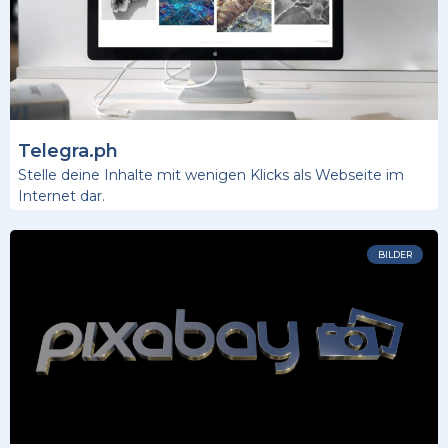
Telegra.ph
Stelle deine Inhalte mit wenigen Klicks als Webseite im
Internet dar.
BILDER