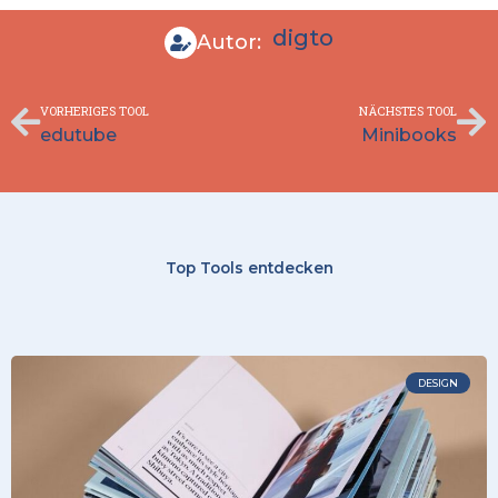
digto
Autor:
Zurück
Nä
VORHERIGES TOOL
NÄCHSTES TOOL
edutube
Minibooks
Top Tools entdecken
DESIGN