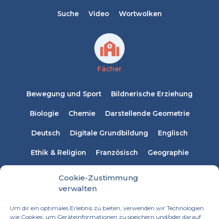
Suche
Video
Wortwolken
Fächer
Bewegung und Sport
Bildnerische Erziehung
Biologie
Chemie
Darstellende Geometrie
Deutsch
Digitale Grundbildung
Englisch
Ethik & Religion
Französisch
Geographie
Informatik
Italienisch
Latein
Mathematik
Cookie-Zustimmung
verwalten
Musikerziehung
Naturwissenschaften
Physik
Um dir ein optimales Erlebnis zu bieten, verwenden wir Technologien
Russisch
Spanisch
Sprachen
wie Cookies, um Geräteinformationen zu speichern und/oder darauf