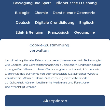
Bewegung und Sport
Bildnerische Erziehung
Biologie
Chemie
Darstellende Geometrie
Deutsch
Digitale Grundbildung
Englisch
Ethik & Religion
Französisch
Geographie
Informatik
Italienisch
Latein
Mathematik
Cookie-Zustimmung
verwalten
Musikerziehung
Naturwissenschaften
Physik
Um dir ein optimales Erlebnis zu bieten, verwenden wir Technologien
Russisch
Spanisch
Sprachen
wie Cookies, um Geräteinformationen zu speichern und/oder darauf
zuzugreifen. Wenn du diesen Technologien zustimmst, können wir
Technisches Werken
Textiles Werken
Daten wie das Surfverhalten oder eindeutige IDs auf dieser Website
verarbeiten. Wenn du deine Zustimmung nicht erteilst oder
zurückziehst, können bestimmte Merkmale und Funktionen
beeinträchtigt werden.
Akzeptieren