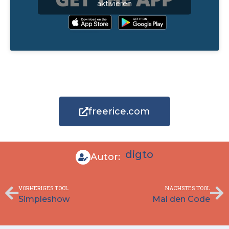
aktivieren
freerice.com
digto
Autor:
Zurück
Nä
VORHERIGES TOOL
NÄCHSTES TOOL
Simpleshow
Mal den Code