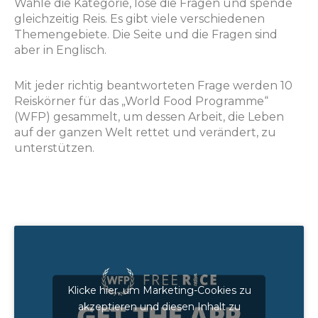
Wähle die Kategorie, löse die Fragen und spende
gleichzeitig Reis. Es gibt viele verschiedenen
Themengebiete. Die Seite und die Fragen sind
aber in Englisch.
Mit jeder richtig beantworteten Frage werden 10
Reiskörner für das „World Food Programme“
(WFP) gesammelt, um dessen Arbeit, die Leben
auf der ganzen Welt rettet und verändert, zu
unterstützen.
Klicke hier, um Marketing-Cookies zu
akzeptieren und diesen Inhalt zu