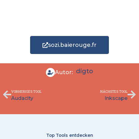
sozi.baierouge.fr
digto
Autor:
Zurück
Nä
VORHERIGES TOOL
NÄCHSTES TOOL
Audacity
Inkscape
Top Tools entdecken