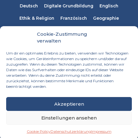
Deutsch
Digitale Grundbildung
Englisch
Ethik & Religion
Französisch
Geographie
Informatik
Italienisch
Latein
Mathematik
Cookie-Zustimmung
verwalten
Musikerziehung
Naturwissenschaften
Physik
Um dir ein optimales Erlebnis zu bieten, verwenden wir Technologien
Russisch
Spanisch
Sprachen
wie Cookies, um Geräteinformationen zu speichern und/oder darauf
zuzugreifen. Wenn du diesen Technologien zustimmst, können wir
Technisches Werken
Textiles Werken
Daten wie das Surfverhalten oder eindeutige IDs auf dieser Website
verarbeiten. Wenn du deine Zustimmung nicht erteilst oder
zurückziehst, können bestimmte Merkmale und Funktionen
beeinträchtigt werden.
Akzeptieren
Einstellungen ansehen
Impressum
Datenschutzerklärung
Cookie Policy
Datenschutzerklärung
Impressum