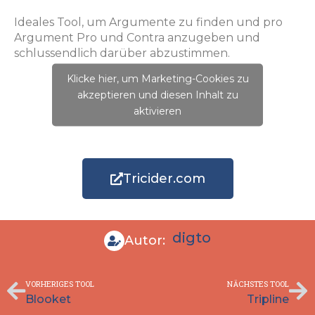
Ideales Tool, um Argumente zu finden und pro
Argument Pro und Contra anzugeben und
schlussendlich darüber abzustimmen.
Klicke hier, um Marketing-Cookies zu
akzeptieren und diesen Inhalt zu
aktivieren
Tricider.com
digto
Autor:
Zurück
Nä
VORHERIGES TOOL
NÄCHSTES TOOL
Blooket
Tripline