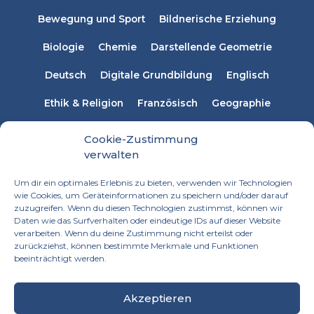
Bewegung und Sport
Bildnerische Erziehung
Biologie
Chemie
Darstellende Geometrie
Deutsch
Digitale Grundbildung
Englisch
Ethik & Religion
Französisch
Geographie
Informatik
Italienisch
Latein
Mathematik
Cookie-Zustimmung
verwalten
Musikerziehung
Naturwissenschaften
Physik
Um dir ein optimales Erlebnis zu bieten, verwenden wir Technologien
Russisch
Spanisch
Sprachen
wie Cookies, um Geräteinformationen zu speichern und/oder darauf
zuzugreifen. Wenn du diesen Technologien zustimmst, können wir
Technisches Werken
Textiles Werken
Daten wie das Surfverhalten oder eindeutige IDs auf dieser Website
verarbeiten. Wenn du deine Zustimmung nicht erteilst oder
zurückziehst, können bestimmte Merkmale und Funktionen
beeinträchtigt werden.
Akzeptieren