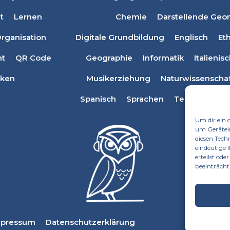
t
Lernen
Chemie
Darstellende Geo
rganisation
Digitale Grundbildung
Englisch
Eth
t
QR Code
Geographie
Informatik
Italienis
ken
Musikerziehung
Naturwissenscha
Spanisch
Sprachen
Technisches 
Um dir ein 
um Gerätei
diesen Tech
eindeutige 
erteilst od
beeinträcht
mpressum
Datenschutzerklärung