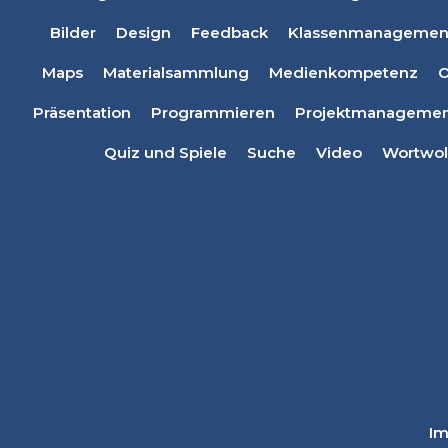
Bilder
Design
Feedback
Klassenmanagemen
Maps
Materialsammlung
Medienkompetenz
O
Präsentation
Programmieren
Projektmanagemen
Quiz und Spiele
Suche
Video
Wortwol
I