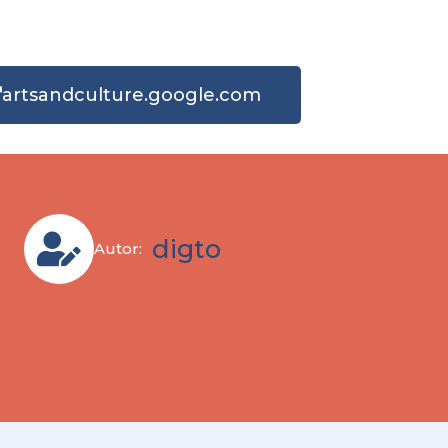
artsandculture.google.com
digto
Autor: