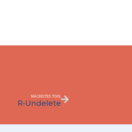
Nächster
NÄCHSTES TOOL
R-Undelete