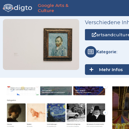
Zum
Google Arts &
Inhalt
Culture
springen
Verschiedene Inh
artsandcultur
Kategorie:
Mehr Infos