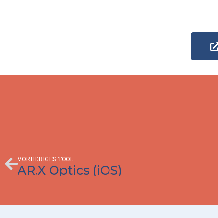
Zurück
VORHERIGES TOOL
AR.X Optics (iOS)