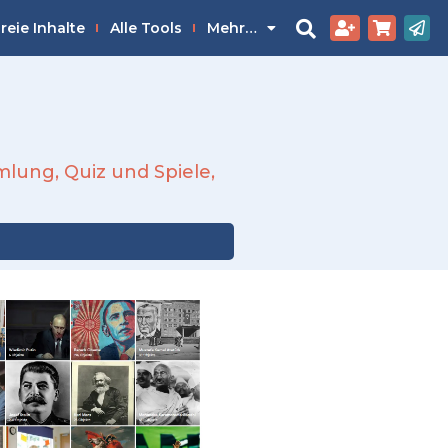
reie Inhalte
Alle Tools
Mehr…
mlung
,
Quiz und Spiele
,