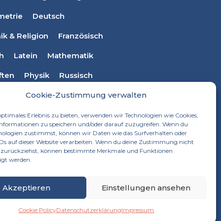
metrie
Deutsch
ik & Religion
Französisch
ch
Latein
Mathematik
ften
Physik
Russisch
Werken
Textiles Werken
Cookie-Zustimmung verwalten
optimales Erlebnis zu bieten, verwenden wir Technologien wie Cookies,
nformationen zu speichern und/oder darauf zuzugreifen. Wenn du
nologien zustimmst, können wir Daten wie das Surfverhalten oder
IDs auf dieser Website verarbeiten. Wenn du deine Zustimmung nicht
er zurückziehst, können bestimmte Merkmale und Funktionen
igt werden.
Akzeptieren
Einstellungen ansehen
Cookie Policy
Datenschutzerklärung
Impressum