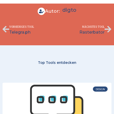
digto
Autor:
Zurück
Nä
VORHERIGES TOOL
NÄCHSTES TOOL
Telegra.ph
Rasterbator
Top Tools entdecken
DESIGN