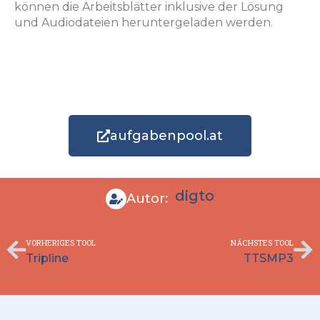
können die Arbeitsblätter inklusive der Lösung
und Audiodateien heruntergeladen werden.
aufgabenpool.at
digto
Autor:
Zurück
Nä
VORHERIGES TOOL
NÄCHSTES TOOL
Tripline
TTSMP3