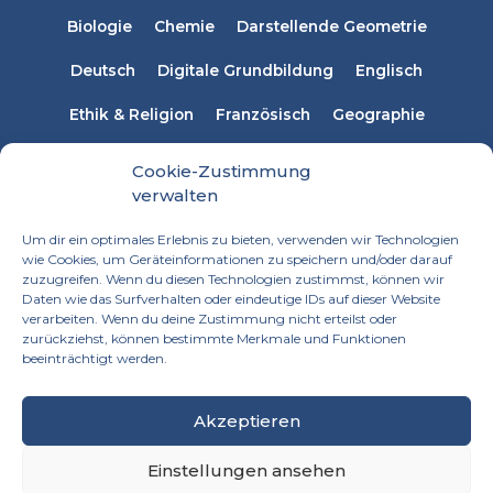
Biologie
Chemie
Darstellende Geometrie
Deutsch
Digitale Grundbildung
Englisch
Ethik & Religion
Französisch
Geographie
Informatik
Italienisch
Latein
Mathematik
Cookie-Zustimmung
verwalten
Musikerziehung
Naturwissenschaften
Physik
Um dir ein optimales Erlebnis zu bieten, verwenden wir Technologien
Russisch
Spanisch
Sprachen
wie Cookies, um Geräteinformationen zu speichern und/oder darauf
zuzugreifen. Wenn du diesen Technologien zustimmst, können wir
Technisches Werken
Textiles Werken
Daten wie das Surfverhalten oder eindeutige IDs auf dieser Website
verarbeiten. Wenn du deine Zustimmung nicht erteilst oder
zurückziehst, können bestimmte Merkmale und Funktionen
beeinträchtigt werden.
Akzeptieren
Einstellungen ansehen