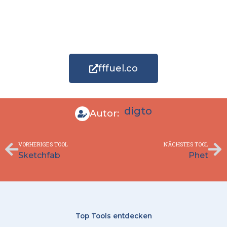
fffuel.co
digto
Autor:
Zurück
Nä
VORHERIGES TOOL
NÄCHSTES TOOL
Sketchfab
Phet
Top Tools entdecken