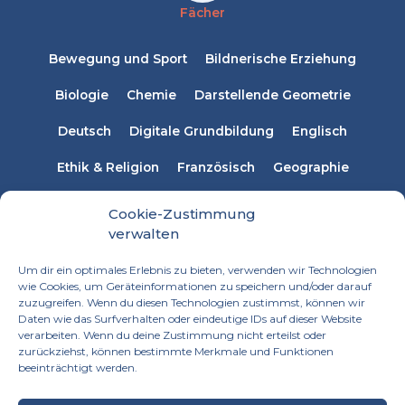
Fächer
Bewegung und Sport
Bildnerische Erziehung
Biologie
Chemie
Darstellende Geometrie
Deutsch
Digitale Grundbildung
Englisch
Ethik & Religion
Französisch
Geographie
Informatik
Italienisch
Latein
Mathematik
Cookie-Zustimmung
verwalten
Musikerziehung
Naturwissenschaften
Physik
Um dir ein optimales Erlebnis zu bieten, verwenden wir Technologien
Russisch
Spanisch
Sprachen
wie Cookies, um Geräteinformationen zu speichern und/oder darauf
zuzugreifen. Wenn du diesen Technologien zustimmst, können wir
Technisches Werken
Textiles Werken
Daten wie das Surfverhalten oder eindeutige IDs auf dieser Website
verarbeiten. Wenn du deine Zustimmung nicht erteilst oder
zurückziehst, können bestimmte Merkmale und Funktionen
beeinträchtigt werden.