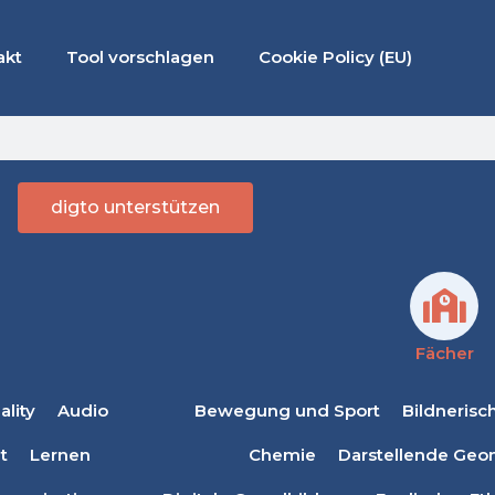
akt
Tool vorschlagen
Cookie Policy (EU)
digto unterstützen
Fächer
lity
Audio
Bewegung und Sport
Bildnerisc
t
Lernen
Chemie
Darstellende Geo