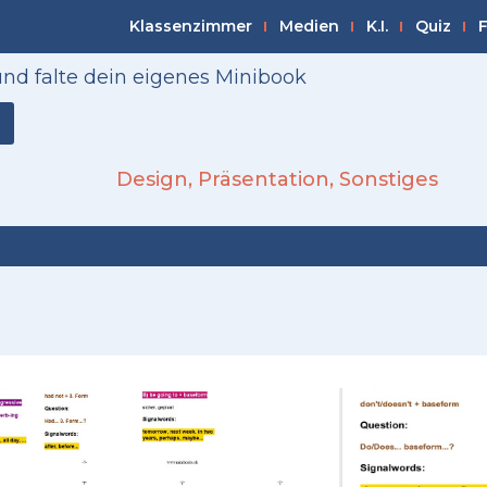
Klassenzimmer
Medien
K.I.
Quiz
F
 und falte dein eigenes Minibook
Design
,
Präsentation
,
Sonstiges