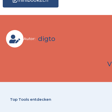
minibooks.ch
digto
Autor:
V
Top Tools entdecken