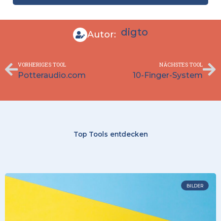
digto
Autor:
Zurück
Nä
VORHERIGES TOOL
NÄCHSTES TOOL
Potteraudio.com
10-Finger-System
Top Tools entdecken
BILDER