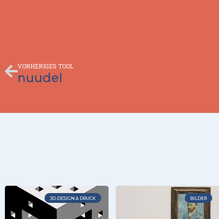
Zurück
VORHERIGES TOOL
nuudel
3D-DESIGN & DRUCK
BILDER