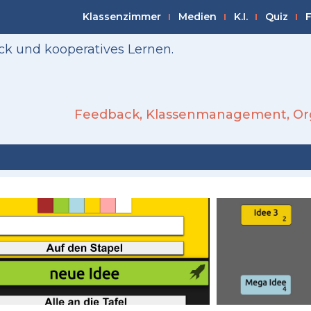
Klassenzimmer
Medien
K.I.
Quiz
F
ck und kooperatives Lernen.
Feedback
,
Klassenmanagement
,
Or