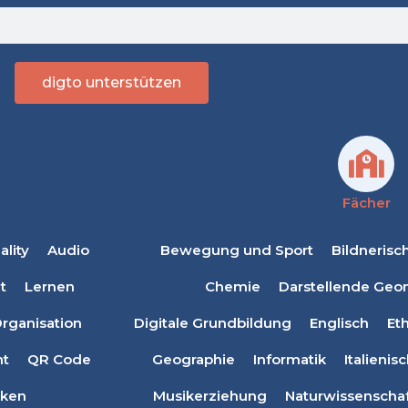
digto unterstützen
Fächer
lity
Audio
Bewegung und Sport
Bildnerisc
t
Lernen
Chemie
Darstellende Geo
rganisation
Digitale Grundbildung
Englisch
Eth
t
QR Code
Geographie
Informatik
Italienis
ken
Musikerziehung
Naturwissenscha