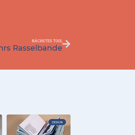
Nächster
NÄCHSTES TOOL
hrs Rasselbande
DESIGN