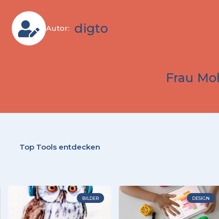
digto
Autor:
Frau Mo
Top Tools entdecken
BILDER
DESIGN