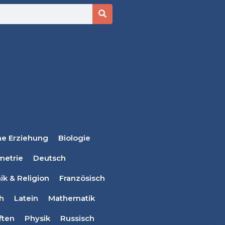
he Erziehung
Biologie
metrie
Deutsch
ik & Religion
Französisch
ch
Latein
Mathematik
ften
Physik
Russisch