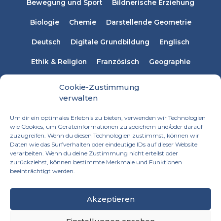
Bewegung und Sport
Bildnerische Erziehung
Biologie
Chemie
Darstellende Geometrie
Deutsch
Digitale Grundbildung
Englisch
Ethik & Religion
Französisch
Geographie
Informatik
Italienisch
Latein
Mathematik
Cookie-Zustimmung
verwalten
Musikerziehung
Naturwissenschaften
Physik
Um dir ein optimales Erlebnis zu bieten, verwenden wir Technologien
Russisch
Spanisch
Sprachen
wie Cookies, um Geräteinformationen zu speichern und/oder darauf
zuzugreifen. Wenn du diesen Technologien zustimmst, können wir
Technisches Werken
Textiles Werken
Daten wie das Surfverhalten oder eindeutige IDs auf dieser Website
verarbeiten. Wenn du deine Zustimmung nicht erteilst oder
zurückziehst, können bestimmte Merkmale und Funktionen
beeinträchtigt werden.
Akzeptieren