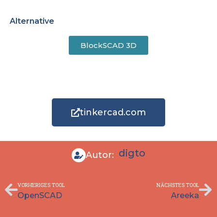
Alternative
BlockSCAD 3D
tinkercad.com
digto
Autor:
Zurück
Nä
VORHERIGES TOOL
NÄCHSTES TOOL
OpenSCAD
Areeka