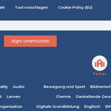
akt
Tool vorschlagen
Cookie Policy (EU)
digto unterstützen
Fächer
lity
Audio
Bewegung und Sport
Bildnerisc
t
Lernen
Chemie
Darstellende Geo
rganisation
Digitale Grundbildung
Englisch
Eth