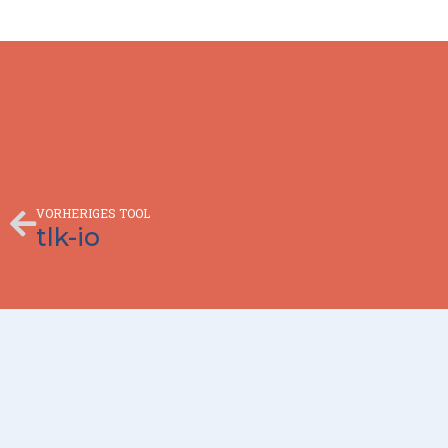
Zurück
VORHERIGES TOOL
tlk-io