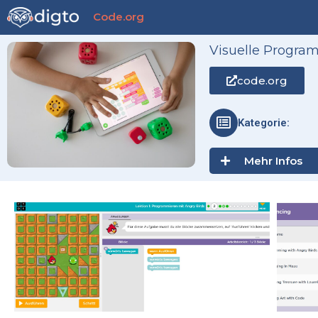
Zum
Code.org
Inhalt
springen
Visuelle Progra
code.org
Kategorie:
Mehr Infos