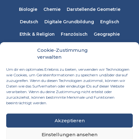
Biologie
Chemie
Darstellende Geometrie
Deutsch
Digitale Grundbildung
Englisch
Ethik & Religion
Französisch
Geographie
Informatik
Italienisch
Latein
Mathematik
Cookie-Zustimmung
verwalten
Musikerziehung
Naturwissenschaften
Physik
Um dir ein optimales Erlebnis zu bieten, verwenden wir Technologien
Russisch
Spanisch
Sprachen
wie Cookies, um Geräteinformationen zu speichern und/oder darauf
zuzugreifen. Wenn du diesen Technologien zustimmst, können wir
Technisches Werken
Textiles Werken
Daten wie das Surfverhalten oder eindeutige IDs auf dieser Website
verarbeiten. Wenn du deine Zustimmung nicht erteilst oder
zurückziehst, können bestimmte Merkmale und Funktionen
beeinträchtigt werden.
Akzeptieren
Einstellungen ansehen